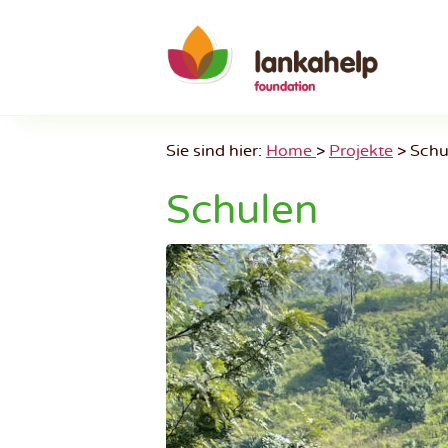
Skip
to
content
Sie sind hier:
Home
>
Projekte
>
Schu
Schulen