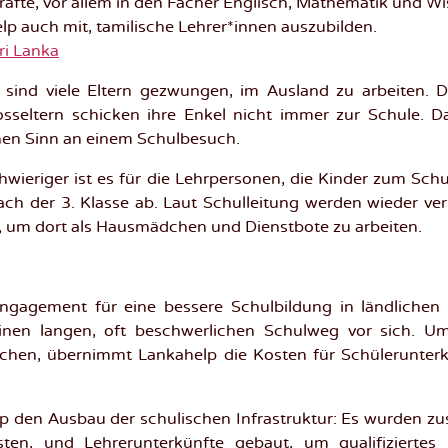
kräfte, vor allem in den Fächer Englisch, Mathematik und W
elp auch mit, tamilische Lehrer*innen auszubilden.
ri Lanka
 sind viele Eltern gezwungen, im Ausland zu arbeiten. D
osseltern schicken ihre Enkel nicht immer zur Schule. Da
inen Sinn an einem Schulbesuch.
chwieriger ist es für die Lehrpersonen, die Kinder zum Sc
ach der 3. Klasse ab. Laut Schulleitung werden wieder ver
, um dort als Hausmädchen und Dienstbote zu arbeiten.
ngagement für eine bessere Schulbildung in ländlichen R
nen langen, oft beschwerlichen Schulweg vor sich. U
hen, übernimmt Lankahelp die Kosten für Schülerunterkünf
p den Ausbau der schulischen Infrastruktur: Es wurden zu
sten, und Lehrerunterkünfte gebaut, um qualifizierte