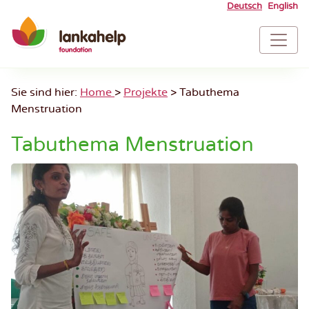
Skip
Deutsch
English
to
To
content
Na
Sie sind hier:
Home
>
Projekte
>
Tabuthema
Menstruation
Tabuthema Menstruation