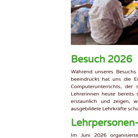
Computerkurs für die
Computerkurs für Le
Besuch 2026
Während unseres Besuchs i
beeindruckt hat uns die E
Computerunterrichts, der
Lehrerinnen heute bereits s
erstaunlich und zeigen, w
ausgebildete Lehrkräfte scha
Lehrpersonen-
Im Juni 2026 organisiert