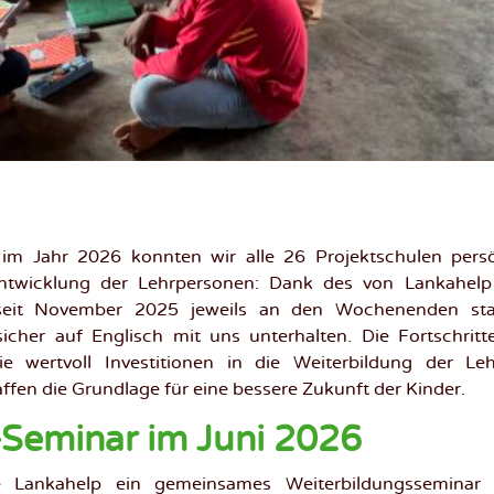
 Nachhilfelehrerinnen
hrpersonen
m Jahr 2026 konnten wir alle 26 Projektschulen pers
ntwicklung der Lehrpersonen: Dank des von Lankahelp 
 seit November 2025 jeweils an den Wochenenden statt
icher auf Englisch mit uns unterhalten. Die Fortschritt
ie wertvoll Investitionen in die Weiterbildung der L
ffen die Grundlage für eine bessere Zukunft der Kinder.
Seminar im Juni 2026
e Lankahelp ein gemeinsames Weiterbildungsseminar 