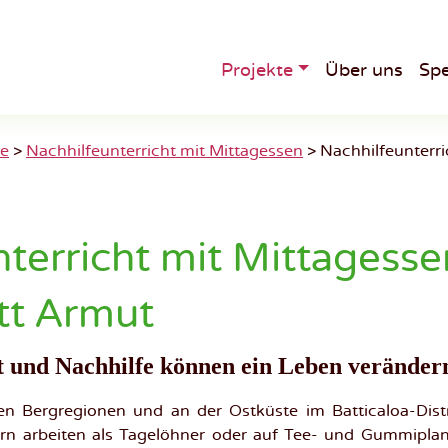
Projekte
Über uns
Sp
Main
Menu
te
>
Nachhilfeunterricht mit Mittagessen
>
Nachhilfeunterri
terricht mit Mittagesse
tt Armut
 und Nachhilfe können ein Leben veränder
hen Bergregionen und an der Ostküste im Batticaloa-Distr
tern arbeiten als Tagelöhner oder auf Tee- und Gummiplan